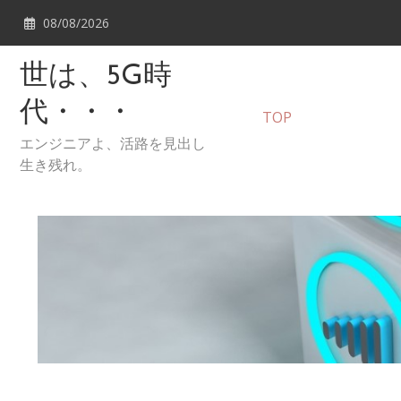
Skip
08/08/2026
to
content
世は、5G時
代・・・
TOP
エンジニアよ、活路を見出し
生き残れ。